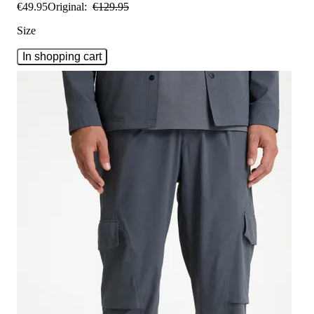
€
49
.
95
Original:
€
129
.
95
Size
In shopping cart