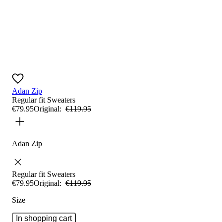
Adan Zip
Regular fit
Sweaters
€
79
.
95
Original:
€
119
.
95
Adan Zip
Regular fit
Sweaters
€
79
.
95
Original:
€
119
.
95
Size
In shopping cart